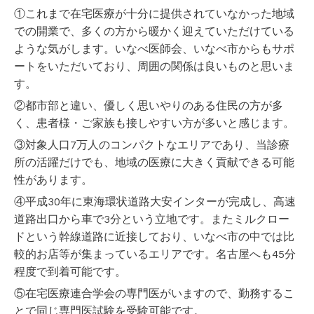
①これまで在宅医療が十分に提供されていなかった地域
での開業で、多くの方から暖かく迎えていただけている
ような気がします。いなべ医師会、いなべ市からもサポ
ートをいただいており、周囲の関係は良いものと思いま
す。
②都市部と違い、優しく思いやりのある住民の方が多
く、患者様・ご家族も接しやすい方が多いと感じます。
③対象人口7万人のコンパクトなエリアであり、当診療
所の活躍だけでも、地域の医療に大きく貢献できる可能
性があります。
④平成30年に東海環状道路大安インターが完成し、高速
道路出口から車で3分という立地です。またミルクロー
ドという幹線道路に近接しており、いなべ市の中では比
較的お店等が集まっているエリアです。名古屋へも45分
程度で到着可能です。
⑤在宅医療連合学会の専門医がいますので、勤務するこ
とで同じ専門医試験を受験可能です。